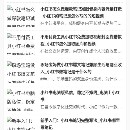
小红书怎么做爆款笔记减脂健身内容流量打造
_小红书的笔记是怎么写的的短视频
在小红书平台，减脂健身内容长期占据热门赛道，用户对"科学变瘦""高效塑形"的需求持续高涨。但如何在海量内容中脱颖而出，打造真正能引爆流量的爆款笔记？本文将从平台算法逻辑、用户心理洞察、内容创作技巧三个维度，拆解可复制的爆款方法论。视涨阁### 一、爆款内容底层逻辑：抓住平台流量分配机制小红书采用"CES评分算...
不用付费工具小红书免费提取视频封面靠谱教
程_小红书怎么提取图片和视频
在社交媒体运营、内容创作或个人兴趣收集的场景中，我们常需要从小红书等平台提取视频封面作为素材。然而，许多用户因缺乏技术经验或不愿付费使用工具而陷入困境。本文将系统梳理**无需付费、无需复杂软件**的小红书视频封面提取方法，结合实操步骤与避坑指南，帮助用户高效、安全地获取所需素材。视涨阁---### 一、理解小...
职场宝妈做小红书爆文笔记兼顾生活与副业收
入_小红书做笔记是干什么的
### 一、职场宝妈的双重身份焦虑：为什么必须做小红书？视涨阁凌晨三点给娃换完尿布，手机屏幕亮起工作群消息；通勤路上抱着电脑改方案，书包里塞着吸奶器；下班后刚打开直播设备，孩子哭闹着要讲故事……这是当代职场宝妈的日常，也是我们选择小红书的底层逻辑：**用碎片时间创造副业价值，在育儿与职场之间找到第三条生存曲线...
小红书电脑版私信，稳定不掉线_电脑上小红
书
在当今数字化社交的时代，小红书作为一款极具影响力的生活方式分享平台，不仅为用户提供了丰富多样的内容，还搭建了一个互动交流的桥梁。而小红书电脑版私信功能的稳定运行，更是为用户带来了前所未有的社交便利，真正实现了稳定不掉线的高效沟通体验。视涨阁---## 电脑版私信：突破移动端局限，拓展社交场景随着人们生活和工作...
新手入门：小红书笔记完整写法_小红书哪里
写笔记