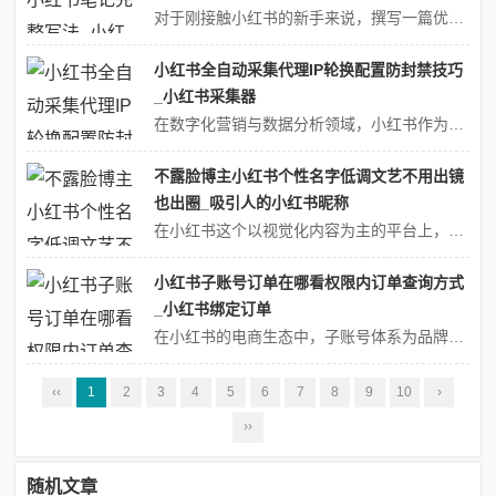
对于刚接触小红书的新手来说，撰写一篇优质的笔记既是展示自我的窗口，也是获取流量、建立个人品牌的关键。但面对空白的编辑页面，如何从选题策划到内容输出，再到排版优化，最终打造出高互动率的爆款笔记？本文将通过**选题定位、标题设计、正文结构、视觉呈现、发布技巧**五大模块，结合实操案例与避坑指南，帮助新手系统掌握小...
小红书全自动采集代理IP轮换配置防封禁技巧
_小红书采集器
在数字化营销与数据分析领域，小红书作为一个集社交、购物、内容分享于一体的平台，蕴含着巨大的商业价值与用户洞察潜力。然而，直接通过单一IP进行大规模数据采集极易触发平台反爬机制，导致账号被封禁或数据请求被拒绝。因此，合理运用代理IP轮换技术，结合有效的防封禁策略，成为实现高效、稳定小红书数据采集的关键。本文将深...
不露脸博主小红书个性名字低调文艺不用出镜
也出圈_吸引人的小红书昵称
在小红书这个以视觉化内容为主的平台上，不露脸的博主往往需要更独特的定位与更具张力的表达方式，才能在海量信息中脱颖而出。而一个低调文艺的个性名字，正是构建个人品牌的第一块基石——它既是内容的符号化浓缩，也是吸引同频用户的情感钩子。以下从名字的创作逻辑、风格分类、实用技巧及案例解析四个维度，为你拆解如何用文字打造...
小红书子账号订单在哪看权限内订单查询方式
_小红书绑定订单
在小红书的电商生态中，子账号体系为品牌和商家提供了高效的多角色协作解决方案。通过合理分配子账号权限，团队成员可以分工处理订单管理、客户服务、数据分析等核心业务。然而，对于新入驻的商家或初次使用子账号系统的运营人员来说，如何精准查询权限范围内的订单数据往往成为一大挑战。本文将系统梳理小红书子账号订单查询的完整流...
‹‹
1
2
3
4
5
6
7
8
9
10
›
››
随机文章