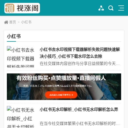
首页
>
小红书
小红书
小红书去水印视频下载器解析失败问题快速解
决小技巧_小红书下载水印怎么去除
在社交媒体内容创作与分享日益频繁的今天，小红书作为年轻用户聚集的种草平台，其高质量的视频内容常被用户希望保存或二次创作。然而，小红书官方并未提供直接下载无水印视频的渠道，因此第三方去水印工具应运而生。但许多用户在使用过程中会遇到“解析失败”的提示，导致无法获取所需内容。本文将从技术原理、常见原因及解决方案三个...
小红书无水印解析_小红书无水印解析怎么弄
在当今社交媒体繁荣小红书无水印解析的时代小红书无水印解析，小红书作为一款集内容分享与社交互动于一体小红书无水印解析的平台，吸引了大量用户。无论是时尚穿搭、美妆教程，还是旅行攻略、美食推荐，小红书上的优质内容层出不穷。然而，许多用户在浏览或保存这些内容时，常常会遇到一个困扰——图片或视频上的水印。这些水印不仅影...