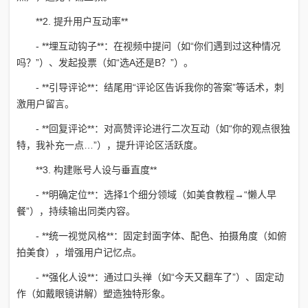
**2. 提升用户互动率**
- **埋互动钩子**：在视频中提问（如“你们遇到过这种情况
吗？”）、发起投票（如“选A还是B？”）。
- **引导评论**：结尾用“评论区告诉我你的答案”等话术，刺
激用户留言。
- **回复评论**：对高赞评论进行二次互动（如“你的观点很独
特，我补充一点…”），提升评论区活跃度。
**3. 构建账号人设与垂直度**
- **明确定位**：选择1个细分领域（如美食教程→“懒人早
餐”），持续输出同类内容。
- **统一视觉风格**：固定封面字体、配色、拍摄角度（如俯
拍美食），增强用户记忆点。
- **强化人设**：通过口头禅（如“今天又翻车了”）、固定动
作（如戴眼镜讲解）塑造独特形象。