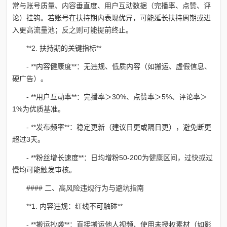
常与账号质量、内容垂直度、用户互动数据（完播率、点赞、评
论）挂钩。若账号在扶持期内表现优异，可能延长扶持周期或进
入更高流量池；反之则可能提前终止。
**2. 扶持期的关键指标**
- **内容健康度**：无违规、低质内容（如搬运、虚假信息、
硬广告）。
- **用户互动率**：完播率＞30%、点赞率＞5%、评论率＞
1%为优质基准。
- **发布频率**：稳定更新（建议日更或隔日更），避免断更
超过3天。
- **粉丝增长速度**：日均增粉50-200为健康区间，过快或过
慢均可能触发审核。
#### 二、高风险违规行为与避坑指南
**1. 内容违规：红线不可触碰**
- **搬运抄袭**：直接搬运他人视频、使用未授权素材（如影