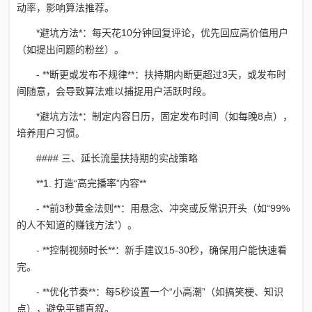
动率，影响算法推荐。
*避坑方法*：每天花10分钟回复评论，优先回应高价值用户
（如提出问题的粉丝）。
- **断更或发布不规律**：扶持期内断更超过3天，或发布时
间随意，会导致算法难以捕捉用户活跃时段。
*避坑方法*：制定内容日历，固定发布时间（如每晚8点），
培养用户习惯。
#### 三、延长流量扶持期的实战策略
**1. 打造“高完播率”内容**
- **前3秒黄金法则**：用悬念、冲突或反常识开头（如“99%
的人不知道的赚钱方法”）。
- **控制视频时长**：新手建议15-30秒，确保用户能快速看
完。
- **优化节奏**：每5秒设置一个“小高潮”（如搞笑梗、知识
点），避免平铺直叙。