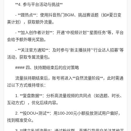
**4. 参与平台活动与挑战**
- **蹭热点**：使用抖音热门BGM、挑战赛话题（如#夏日变
美计划），获取额外流量。
- **加入创作者计划**：开通“中视频计划”“星图任务”等，平台
会给予额外曝光奖励。
- **关注官方通知**：及时参与“新主播扶持”“行业达人招募”等
活动，获取专属流量包。
#### 四、扶持期结束后的应对策略
流量扶持期结束后，账号将进入**自然流量阶段**，此时需通
过以下方式维持增长：
1. **复盘数据**：分析高流量视频的共同点（如选题、时长、
互动方式），优化后续内容。
2. **投DOU+测试**：用100-200元小额投放测试用户偏好，
找到精准受众。
3. **建立私域流量**：通过粉丝群、直播引导用户关注其他平