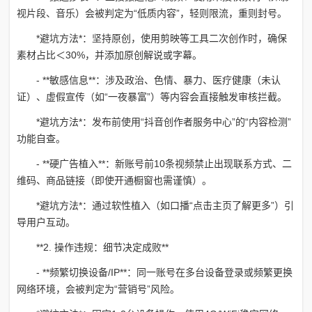
视片段、音乐）会被判定为“低质内容”，轻则限流，重则封号。
*避坑方法*：坚持原创，使用剪映等工具二次创作时，确保
素材占比＜30%，并添加原创解说或字幕。
- **敏感信息**：涉及政治、色情、暴力、医疗健康（未认
证）、虚假宣传（如“一夜暴富”）等内容会直接触发审核拦截。
*避坑方法*：发布前使用“抖音创作者服务中心”的“内容检测”
功能自查。
- **硬广告植入**：新账号前10条视频禁止出现联系方式、二
维码、商品链接（即使开通橱窗也需谨慎）。
*避坑方法*：通过软性植入（如口播“点击主页了解更多”）引
导用户互动。
**2. 操作违规：细节决定成败**
- **频繁切换设备/IP**：同一账号在多台设备登录或频繁更换
网络环境，会被判定为“营销号”风险。