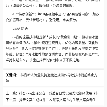
台（如微信公众号），降低对平台流量的依赖。
4. **持续创新**：每10条视频中加入1条“突破性内容”（如改
变拍摄风格、尝试新题材），避免用户审美疲劳。
#### 结语
抖音的流量扶持期是新人成长的“黄金窗口期”，但机会永远
留给有准备的人。通过**规避违规行为、优化内容质量、强化账
号运营**，新人不仅能守住平台红利，更能为长期发展奠定坚实
基础。记住：**算法推荐的是优质内容，而非投机取巧的账号**。
坚持长期主义，才能在抖音的浪潮中立于不败之地。
关键词：
抖音新人流量扶持避免违规操作导致扶持提前终止方
法
上一篇：抖音vlog生活配音下载适合日常记录类短视频使用_抖音超火的配音软件
下一篇：抖音文案生成软件三农账号文案农村生活文案自动生成_抖音农村生活的文案