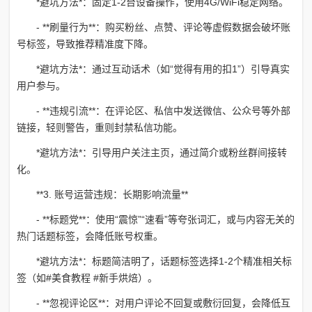
*避坑方法*：固定1-2台设备操作，使用4G/WiFi稳定网络。
- **刷量行为**：购买粉丝、点赞、评论等虚假数据会破坏账
号标签，导致推荐精准度下降。
*避坑方法*：通过互动话术（如“觉得有用的扣1”）引导真实
用户参与。
- **违规引流**：在评论区、私信中发送微信、公众号等外部
链接，轻则警告，重则封禁私信功能。
*避坑方法*：引导用户关注主页，通过简介或粉丝群间接转
化。
**3. 账号运营违规：长期影响流量**
- **标题党**：使用“震惊”“速看”等夸张词汇，或与内容无关的
热门话题标签，会降低账号权重。
*避坑方法*：标题简洁明了，话题标签选择1-2个精准相关标
签（如#美食教程 #新手烘焙）。
- **忽视评论区**：对用户评论不回复或敷衍回复，会降低互