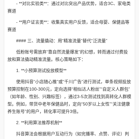
- **对比实验类**：通过对比突出产品优势，适合3C、家电类
赛道
- **用户证言类**：收集真实用户反馈，适合母婴、保健品等
赛道
#### 三、流量撬动：用“精准流量”替代“泛流量”
低粉账号需放弃“靠自然流量爆发”的幻想，转而通过付费投
放和算法撬动精准流量。核心策略如下：
1. **小预算测试投放模型**
使用抖音“小店随心推”或“千川广告”进行测试，单条视频投放
预算控制在100-300元，定向选择“相似达人粉丝”“自定义人群包”
（如年龄、性别、兴趣标签），通过3-5次测试找到高转化人群模
型。例如，带货中老年保健品时，定向“50岁以上女性”“关注健康
养生账号”的用户，转化率可提升3倍。
2. **利用算法推荐机制**
抖音算法会根据用户互动行为（如完播率、点赞、评论）判