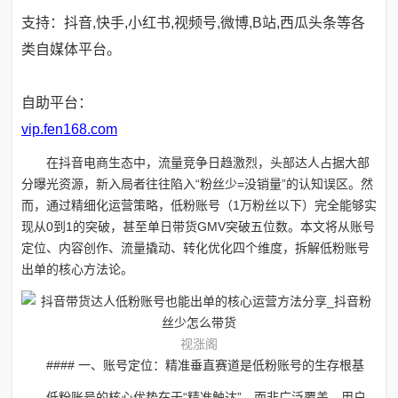
支持：抖音,快手,小红书,视频号,微博,B站,西瓜头条等各
类自媒体平台。
自助平台：
vip.fen168.com
在抖音电商生态中，流量竞争日趋激烈，头部达人占据大部
分曝光资源，新入局者往往陷入“粉丝少=没销量”的认知误区。然
而，通过精细化运营策略，低粉账号（1万粉丝以下）完全能够实
现从0到1的突破，甚至单日带货GMV突破五位数。本文将从账号
定位、内容创作、流量撬动、转化优化四个维度，拆解低粉账号
出单的核心方法论。
视涨阁
#### 一、账号定位：精准垂直赛道是低粉账号的生存根基
低粉账号的核心优势在于“精准触达”，而非广泛覆盖。用户