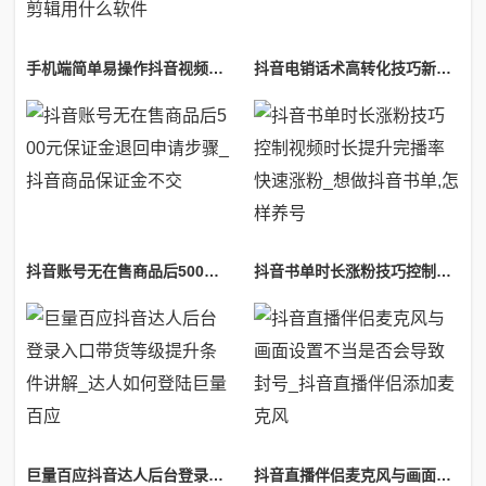
手机端简单易操作抖音视频剪辑制作教程无需电脑也能做_抖音短视频手机剪辑用什么软件
抖音电销话术高转化技巧新手也能快速上手使用_抖音电话销售话术
抖音账号无在售商品后500元保证金退回申请步骤_抖音商品保证金不交
抖音书单时长涨粉技巧控制视频时长提升完播率快速涨粉_想做抖音书单,怎样养号
巨量百应抖音达人后台登录入口带货等级提升条件讲解_达人如何登陆巨量百应
抖音直播伴侣麦克风与画面设置不当是否会导致封号_抖音直播伴侣添加麦克风