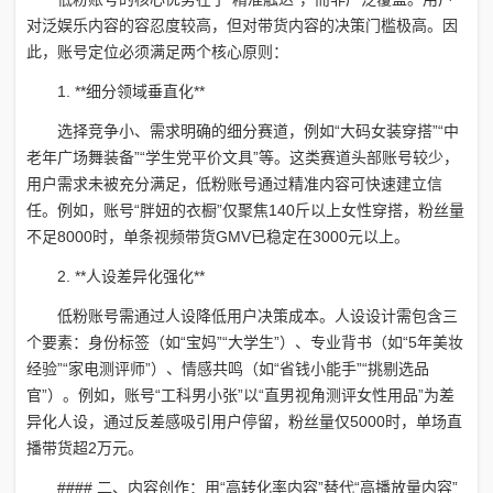
对泛娱乐内容的容忍度较高，但对带货内容的决策门槛极高。因
此，账号定位必须满足两个核心原则：
1. **细分领域垂直化**
选择竞争小、需求明确的细分赛道，例如“大码女装穿搭”“中
老年广场舞装备”“学生党平价文具”等。这类赛道头部账号较少，
用户需求未被充分满足，低粉账号通过精准内容可快速建立信
任。例如，账号“胖妞的衣橱”仅聚焦140斤以上女性穿搭，粉丝量
不足8000时，单条视频带货GMV已稳定在3000元以上。
2. **人设差异化强化**
低粉账号需通过人设降低用户决策成本。人设设计需包含三
个要素：身份标签（如“宝妈”“大学生”）、专业背书（如“5年美妆
经验”“家电测评师”）、情感共鸣（如“省钱小能手”“挑剔选品
官”）。例如，账号“工科男小张”以“直男视角测评女性用品”为差
异化人设，通过反差感吸引用户停留，粉丝量仅5000时，单场直
播带货超2万元。
#### 二、内容创作：用“高转化率内容”替代“高播放量内容”