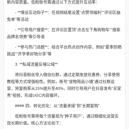
断内容质量。低粉账号需通过以下方式提升互动率：
- **埋设互动钩子**：在视频结尾设置“点赞领福利”“评论区抽
免单”等活动
- **引导用户搜索**：在评论区置顶“点击左下角购物车”“搜索
品牌名领券”等引导语
- **参与热门话题**：结合平台热点创作内容，例如“夏季防晒
挑战”“开学季好物分享”等
3. **私域流量反哺公域**
将抖音粉丝导入微信社群，通过定期发放优惠券、分享使用
教程等方式增强粘性。例如，账号“宠物用品小铺”通过社群运
营，将复购率从15%提升至40%，同时引导用户在抖音发布“买家
秀”视频，形成UGC内容循环。
#### 四、转化优化：从“流量承接”到“长期复购”
低粉账号需将每个流量视为“种子用户”，通过精细化运营实
现长期价值。核心方法论如下：