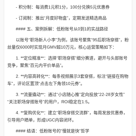
- 积分制：每消费1元积1分，100分兑换5元优惠券
- 订阅制：推出“月度好物盒”，定期发送精选商品
#### 五、案例拆解：低粉账号从0到1的实战路径
以账号“职场新人小李”为例，该账号聚焦“95后职场穿搭”，粉
丝量仅6000时实现月GMV超10万元，核心运营策略如下：
1. **定位精准**：选择“职场穿搭”细分赛道，避开与头部账号
竞争，聚焦“百元内平价单品”。
2. **内容高转化**：每条视频展示3套穿搭，标注“链接在购物
车”，评论区置顶“点击左下角领10元券”。
3. **流量撬动**：通过“小店随心推”定向投放“22-28岁女性”
“关注职场穿搭账号”的用户，ROI稳定在1:5。
4. **复购优化**：建立“职场穿搭交流群”，每周发放优惠券，
引导用户晒单，形成UGC内容闭环。
#### 结语：低粉账号的“慢就是快”哲学