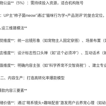
**宠物公益**（5%）：需持续投入资源，适合机构账号
例：UP主"柿子菌meow"通过"猫咪行为学+产品测评"的复合定位，
**人设三维建模法**
**视觉维度**：统一出镜形象（如宠物主人固定穿搭）、场景布置
**语言维度**：设计标志性口头禅（如"这个必须冲"）、互动话术（
**价值维度**：明确内容主张（如"科学养宠不交智商税"）、建立
## 二、内容生产：打造高转化率爆款模型
**爆款内容三要素**
**情绪价值**：通过"萌系镜头+趣味配音"激发用户云养宠心理（如