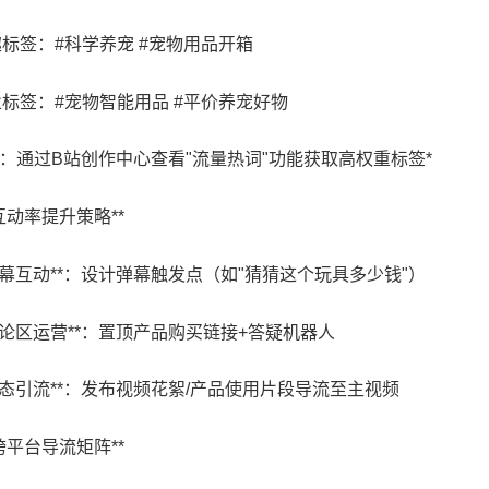
兴趣标签：#科学养宠 #宠物用品开箱
商业标签：#宠物智能用品 #平价养宠好物
巧：通过B站创作中心查看"流量热词"功能获取高权重标签*
**互动率提升策略**
**弹幕互动**：设计弹幕触发点（如"猜猜这个玩具多少钱"）
**评论区运营**：置顶产品购买链接+答疑机器人
**动态引流**：发布视频花絮/产品使用片段导流至主视频
**跨平台导流矩阵**