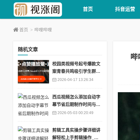
首页
抖音运营
首页
哔哩哔哩
>
随机文章
哔
校园类视频号起号爆款文
案青春共鸣吸引学生群体
_高校视频号
2026-04-17 13:26:34
西瓜视频怎么添加自动字
幕节省后期制作时间与精
力_西瓜视频说话字幕怎
2026-05-03 00:20:49
么加
剪辑工具实操步骤详细讲
解轻松上手剪辑操作_剪