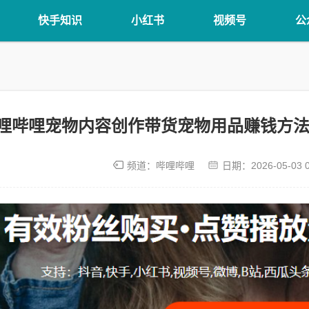
快手知识
小红书
视频号
公
哩哔哩宠物内容创作带货宠物用品赚钱方法
频道：
哔哩哔哩
日期：
2026-05-03 