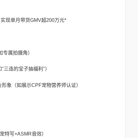
实现单月带货GMV超200万元*
（如专属拍摄角）
如"三连的宝子抽福利"）
专业形象（如展示CPF宠物营养师认证）
幼宠特写+ASMR音效）