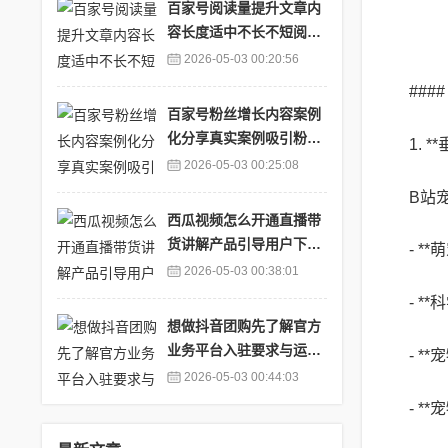
百家号阅读量提升文章内
容长度适中不长不短阅读
更合_百家号文章一般阅
2026-05-03 00:20:56
读量多少
##
百家号粉丝增长内容案例
化分享真实案例吸引粉丝
1. 
关注_百家号粉丝数量排
2026-05-03 00:25:08
行榜数据
B站
西瓜视频怎么开通直播带
货讲解产品引导用户下单
- 
_西瓜视频怎么开直播赚
2026-05-03 00:38:01
钱
- *
想做抖音团购先了解官方
业务平台入驻要求与运营
- 
思路_抖音团购服务有什
2026-05-03 00:44:03
么用处
- 