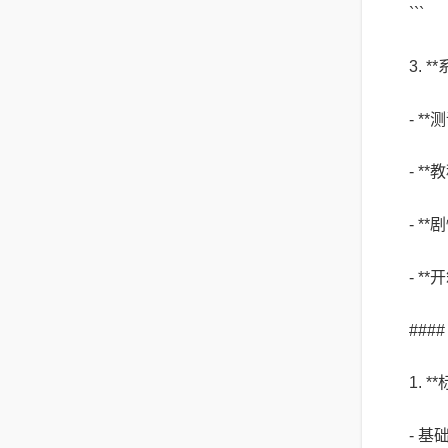
```
3. 
- *
- *
- *
- *
##
1. 
- 