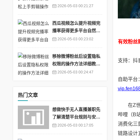
辑工具怎么用
2026-05-03 00:21:27
西瓜视频怎么提升视频完
播率获得更多平台自然推
荐_西瓜视频怎么突破上
2026-05-03 00:23:02
有效粉丝
万播放量
移除微博粉丝后设置隐私
支持：抖音
权限的操作方法详细教学
_微博的移除粉丝功能
2026-05-03 00:24:47
自助平台
vip.fen16
热门文章
在Z
想做快手无人直播兼职先
哔哩（B
了解清楚平台规则与安全
消费化三
隐患_快手无人直播会不
2026-05-03 00:17:05
会违法吗?
链路设计