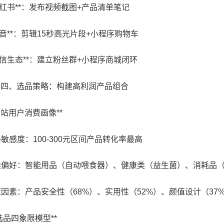
*小红书**：发布视频截图+产品清单笔记
*抖音**：剪辑15秒高光片段+小程序购物车
*微信生态**：建立粉丝群+小程序商城闭环
## 四、选品策略：构建高利润产品组合
**B站用户消费画像**
格敏感度：100-300元区间产品转化率最高
品类偏好：智能用品（自动喂食器）、健康类（益生菌）、消耗品
决策因素：产品安全性（68%）、实用性（52%）、颜值设计（37
**选品四象限模型**