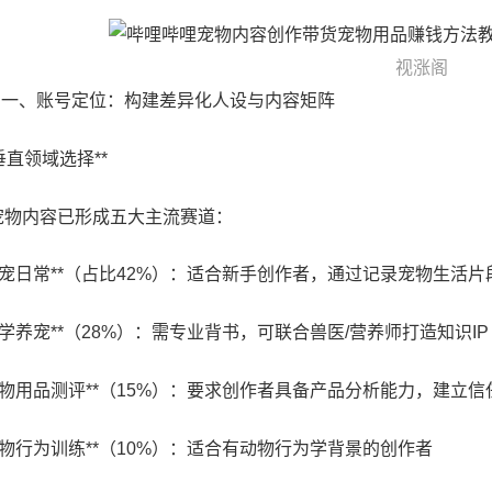
视涨阁
## 一、账号定位：构建差异化人设与内容矩阵
**垂直领域选择**
宠物内容已形成五大主流赛道：
**萌宠日常**（占比42%）：适合新手创作者，通过记录宠物生活
*科学养宠**（28%）：需专业背书，可联合兽医/营养师打造知识IP
**宠物用品测评**（15%）：要求创作者具备产品分析能力，建立信
**宠物行为训练**（10%）：适合有动物行为学背景的创作者