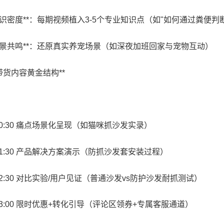
**知识密度**：每期视频植入3-5个专业知识点（如"如何通过粪便判
**场景共鸣**：还原真实养宠场景（如深夜加班回家与宠物互动）
**带货内容黄金结构**
0-0:30 痛点场景化呈现（如猫咪抓沙发实录）
0-1:30 产品解决方案演示（防抓沙发套安装过程）
0-2:30 对比实验/用户见证（普通沙发vs防护沙发耐抓测试）
0-3:00 限时优惠+转化引导（评论区领券+专属客服通道）