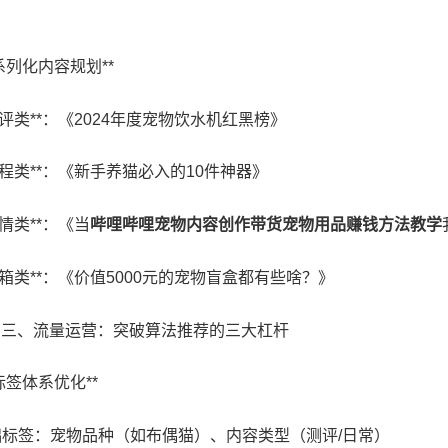
**系列化内容规划**
*测评类**：《2024年度宠物饮水机红黑榜》
*教程类**：《新手养猫必入的10件神器》
*剧情类**：《当
哔哩哔哩宠物内容创作带货宠物用品赚钱方法教学
*开箱类**：《价值5000元的宠物盲盒都有些啥？》
## 三、流量运营：突破算法推荐的三大杠杆
**标签体系优化**
基础标签：宠物品种（如布偶猫）、内容类型（测评/日常）