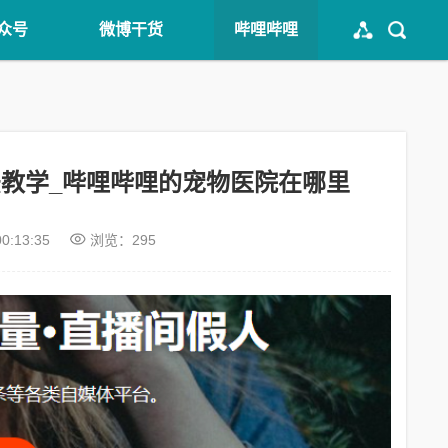
众号
微博干货
哔哩哔哩
教学_哔哩哔哩的宠物医院在哪里
00:13:35
浏览：295