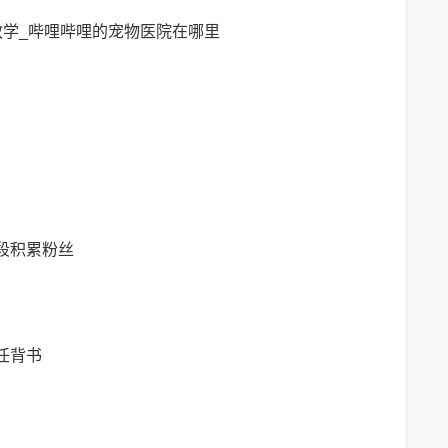
片段积累粉丝
任背书