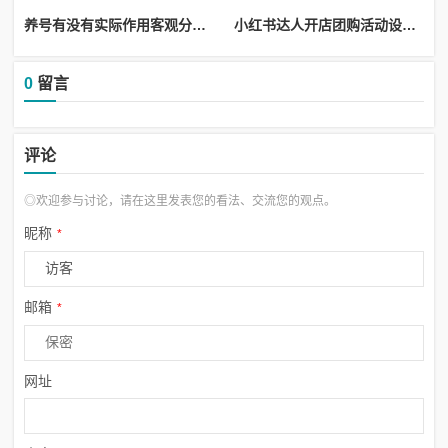
养号有没有实际作用客观分析帮你规划账号发展_养号成功的标准
小红书达人开店团购活动设置吸引批量下单技巧_小红书如何团购
0
留言
评论
◎欢迎参与讨论，请在这里发表您的看法、交流您的观点。
昵称
*
邮箱
*
网址