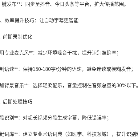
 **一键发布**：同步至抖音、今日头条等平台，扩大传播范围。
 三、效率提升技巧：让自动字幕更智能
 1. 前期录制优化
**使用专业麦克风**：减少环境噪音干扰，提升识别准确率；
*控制语速**：保持150-180字/分钟的语速，避免连读或模糊发音；
**添加背景音乐**：选择轻柔配乐，音量控制在音频总量的30%以下
 2. 后期处理技巧
**分段识别**：对超长视频分段生成字幕，降低错误率；
**关键词库**：建立专业术语词典（如医学、科技领域），提升识别