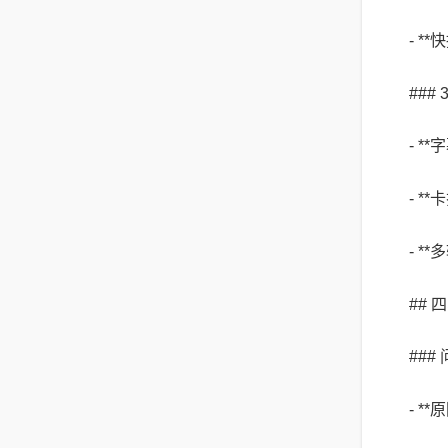
- *
###
- 
- 
- 
##
##
- 