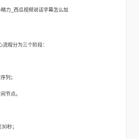
心流程分为三个阶段：
；
字序列；
时间节点。
至30秒；