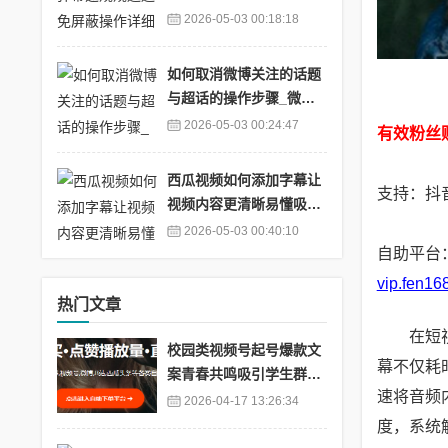
_b站发弹幕会被up主看
2026-05-03 00:18:18
到吗
如何取消微博关注的话题
与超话的操作步骤_微博
怎样取消关注话题
2026-05-03 00:24:47
有效粉丝
西瓜视频如何添加字幕让
支持：抖音
视频内容更清晰易懂吸引
观众_西瓜视频上面的字
2026-05-03 00:40:10
怎么加上去的
自助平台
vip.fen16
热门文章
在短
校园类视频号起号爆款文
幕不仅耗
案青春共鸣吸引学生群体
速将音频
_高校视频号
2026-04-17 13:26:34
度，系统