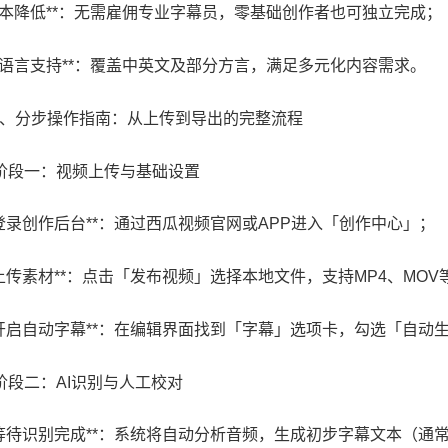
**成本降低**：无需雇佣专业字幕员，零基础创作者也可独立完成；
**多语言支持**：覆盖中英文及部分方言，满足多元化内容需求。
 二、分步操作指南：从上传到导出的完整流程
# 阶段一：视频上传与基础设置
 **登录创作后台**：通过西瓜视频官网或APP进入「创作中心」；
 **上传素材**：点击「发布视频」选择本地文件，支持MP4、MO
 **开启自动字幕**：在编辑界面找到「字幕」选项卡，勾选「自动
 阶段二：AI识别与人工校对
 **等待识别完成**：系统将自动分析音频，生成初步字幕文本（