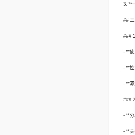
3.
##
###
- 
- *
- 
###
- 
- 