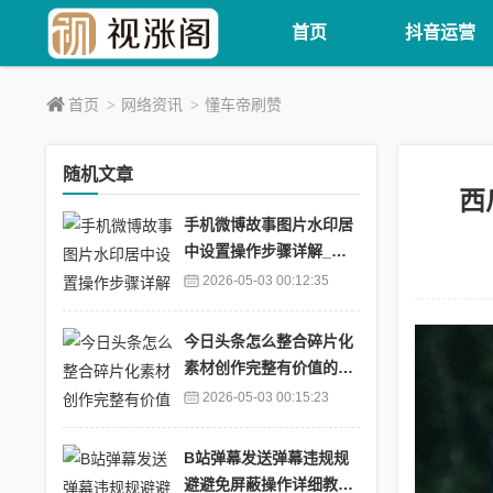
首页
抖音运营
首页
网络资讯
懂车帝刷赞
>
>
随机文章
西
手机微博故事图片水印居
中设置操作步骤详解_微
博故事的图片怎么保存
2026-05-03 00:12:35
今日头条怎么整合碎片化
素材创作完整有价值的优
质文章_今日头条怎么在
2026-05-03 00:15:23
合集里放视频
B站弹幕发送弹幕违规规
避避免屏蔽操作详细教程