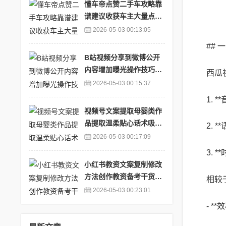
懂车帝点赞二手车攻略靠
谱建议收获车主大量点赞
_懂车帝上的二手车可靠
2026-05-03 00:13:05
吗
##
B站视频分享到微博公开
内容增加曝光操作技巧_b
西瓜
站视频怎么发微博视频
2026-05-03 00:15:37
1.
视频号文案提取母婴类作
品提取温柔贴心话术吸引
2.
宝妈群体_视频号一键提
2026-05-03 00:17:09
取
3.
小红书教资文案复制修改
方法创作教资备考干货分
相较
享_小红书app文案怎么复
2026-05-03 00:23:01
制粘贴
- 