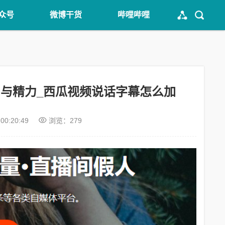
众号
微博干货
哔哩哔哩
与精力_西瓜视频说话字幕怎么加
 00:20:49
浏览：279