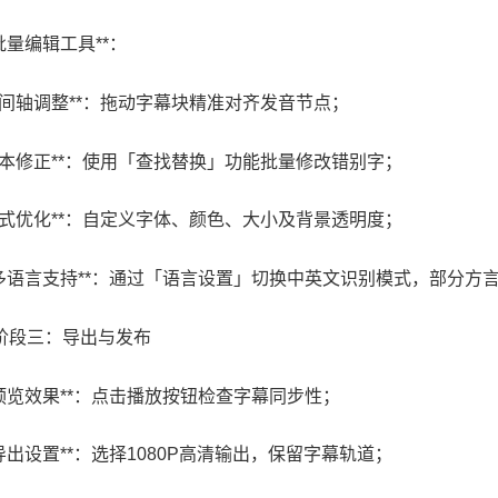
**批量编辑工具**：
**时间轴调整**：拖动字幕块精准对齐发音节点；
**文本修正**：使用「查找替换」功能批量修改错别字；
**样式优化**：自定义字体、颜色、大小及背景透明度；
 **多语言支持**：通过「语言设置」切换中英文识别模式，部分方
# 阶段三：导出与发布
 **预览效果**：点击播放按钮检查字幕同步性；
**导出设置**：选择1080P高清输出，保留字幕轨道；