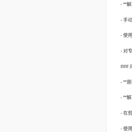
- *
- 
- 
- 
##
- *
- *
- 
- 