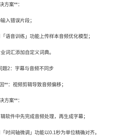
*解决方案**：
手动输入错误片段；
使用「语音训练」功能上传样本音频优化模型；
对专业词汇添加自定义词典。
# 问题2：字幕与音频不同步
*原因**：视频剪辑导致音频偏移；
*解决方案**：
在剪辑软件中先完成音频处理，再生成字幕；
使用「时间轴微调」功能以0.1秒为单位精确对齐。