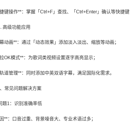
*快捷键操作**：掌握「Ctrl+F」查找、「Ctrl+Enter」确认等
 3. 高级功能应用
**字幕动画**：通过「动态效果」添加淡入淡出、缩放等动画；
**卡拉OK模式**：为歌词类视频设置逐字高亮显示；
**多轨道管理**：同时添加中英双语字幕，满足国际化需求。
 四、常见问题解决方案
# 问题1：识别准确率低
**原因**：口音过重、背景噪音大、专业术语过多；