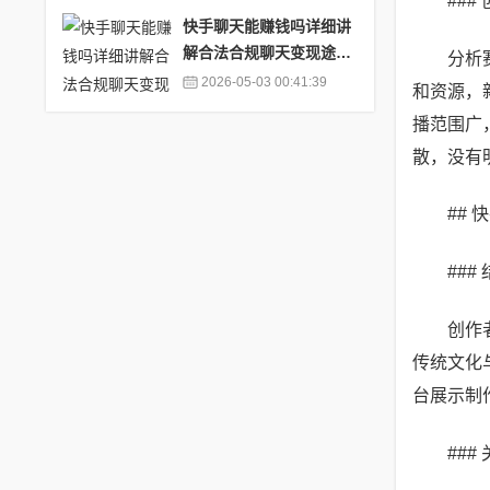
##
快手聊天能赚钱吗详细讲
解合法合规聊天变现途径
分析
_用快手聊天方便吗
2026-05-03 00:41:39
和资源，
播范围广
散，没有
##
##
创作
传统文化
台展示制
##