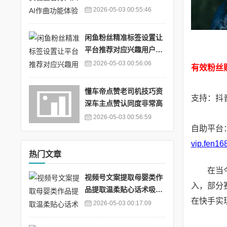
音音乐馆创作的原声
2026-05-03 00:55:46
闲鱼粉丝精准标签设置让
平台推荐对应兴趣用户_
闲鱼怎么进标签专区
2026-05-03 00:56:06
有效粉丝
懂车帝点赞老司机技巧资
支持：抖音
深车主点赞认同度非常高
2026-05-03 00:56:59
自助平台
vip.fen16
热门文章
在当
视频号文案提取母婴类作
入，部分
品提取温柔贴心话术吸引
在快手实
宝妈群体_视频号一键提
2026-05-03 00:17:09
取