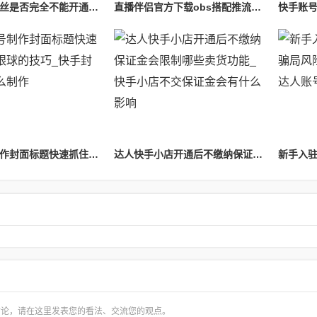
快手没有粉丝是否完全不能开通挂车卖货功能详细解答_快手上没有粉丝能卖出去东西吗
直播伴侣官方下载obs搭配推流稳定直播详细攻略_直播伴侣使用说明
快手新号制作封面标题快速抓住用户眼球的技巧_快手封面标题怎么制作
达人快手小店开通后不缴纳保证金会限制哪些卖货功能_快手小店不交保证金会有什么影响
讨论，请在这里发表您的看法、交流您的观点。