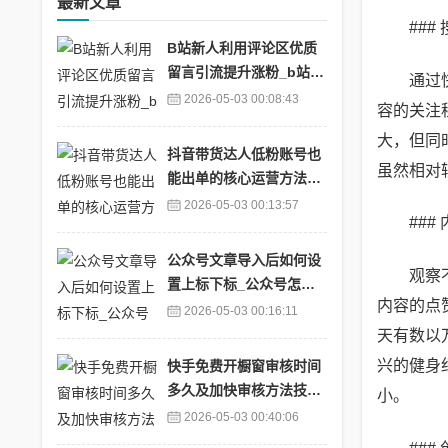
最新文章
##
B站新人利用评论区优质
留言引流提升涨粉_b站评
通过
论点赞机制
2026-05-03 00:08:43
容的关注
大，但同
抖音带货达人低粉账号也
虽然相对
能出单的核心运营方法分
享_抖音粉丝少怎么带货
2026-05-03 00:13:57
##
公众号文章导入后如何设
观察
置上标下标_公众号怎么
内容的点
添加标签
2026-05-03 00:16:11
天有数以
兴的健身
快手免费开橱窗审核时间
多久及加快审核方法技巧
小。
分享_快手商品橱窗用交
2026-05-03 00:40:06
保证金吗