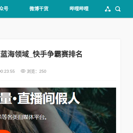
众号
微博干货
哔哩哔哩
蓝海领域_快手争霸赛排名
00:23:55
浏览：250