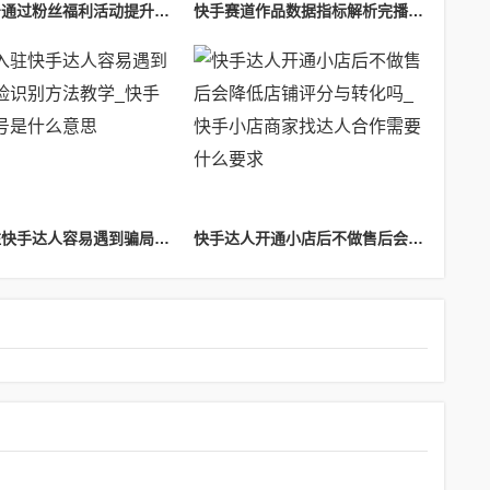
快手账号通过粉丝福利活动提升关注量正规方法_快手手机粉丝福利
快手赛道作品数据指标解析完播互动数据参考_快手完播率
新手入驻快手达人容易遇到骗局风险识别方法教学_快手达人账号是什么意思
快手达人开通小店后不做售后会降低店铺评分与转化吗_快手小店商家找达人合作需要什么要求