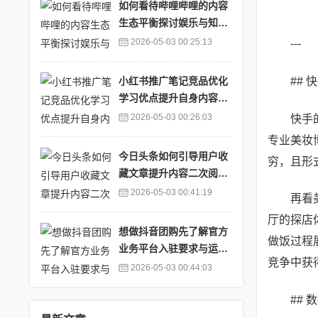
如何看待哔哩哔哩的内容
生态平衡探讨娱乐与知识
内容比例_分析哔哩哔哩
2026-05-03 00:25:13
---
##
小红书推广笔记竞品优化
学习优点提升自身内容_
小红书竞价推广方案
2026-05-03 00:26:03
快手
专业美妆
今日头条如何引导用户收
穷，且形
藏文章提升内容二次阅读
概率_在今日头条发文章
2026-05-03 00:41:19
再看
如何获得更多收益
厅的探店
想做抖音团购先了解官方
做饭过程
业务平台入驻要求与运营
竞争中获
思路_抖音团购服务有什
2026-05-03 00:44:03
么用处
##