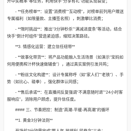
升中奖概率”等任务，利用快手“分享有礼”功能实现裂变；
- **任务榜单**：设置“消费榜”“互动榜”，对榜单前列用户赠送
专属福利（如限量款、主播签名照），刺激攀比消费；
- **限时挑战**：推出“3分钟秒杀”“满减进度条”等活动，结合
快手“倒计时组件”营造紧迫感，缩短决策路径。
**3. 情感化运营：建立信任纽带**
- **故事化带货**：将产品功能融入生活场景（如演示“宝妈如
何用便携榨汁杯快速做辅食”），通过真实案例引发共鸣；
- **粉丝文化构建**：设计专属称呼（如“家人们”“老铁”）、手
势（如比心、碰拳），强化群体认同感；
- **售后承诺**：在直播间反复强调“不满意随时退”“24小时客
服响应”，消除用户顾虑，提升信任度。
#### 三、节奏把控：制造“高潮-平缓-再高潮”的循环
**1. 黄金3分钟法则**
开场前3分钟需完成“聚人气-抛福利-留悬念”三步：