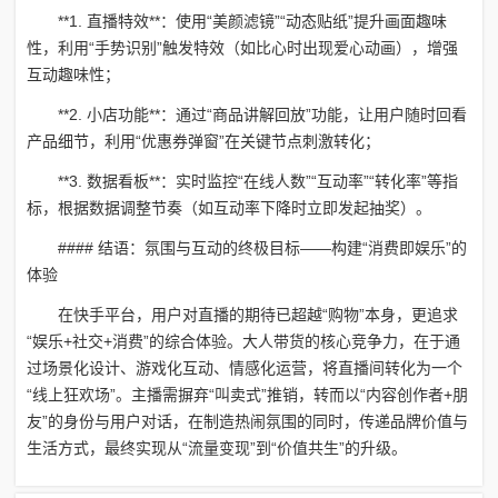
**1. 直播特效**：使用“美颜滤镜”“动态贴纸”提升画面趣味
性，利用“手势识别”触发特效（如比心时出现爱心动画），增强
互动趣味性；
**2. 小店功能**：通过“商品讲解回放”功能，让用户随时回看
产品细节，利用“优惠券弹窗”在关键节点刺激转化；
**3. 数据看板**：实时监控“在线人数”“互动率”“转化率”等指
标，根据数据调整节奏（如互动率下降时立即发起抽奖）。
#### 结语：氛围与互动的终极目标——构建“消费即娱乐”的
体验
在快手平台，用户对直播的期待已超越“购物”本身，更追求
“娱乐+社交+消费”的综合体验。大人带货的核心竞争力，在于通
过场景化设计、游戏化互动、情感化运营，将直播间转化为一个
“线上狂欢场”。主播需摒弃“叫卖式”推销，转而以“内容创作者+朋
友”的身份与用户对话，在制造热闹氛围的同时，传递品牌价值与
生活方式，最终实现从“流量变现”到“价值共生”的升级。