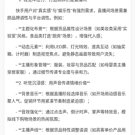
快手用户对“真实感”与“娱乐性”有强烈需求，直播间场景需兼
顾品牌调性与平台调性。例如：
- **主题化布景**：根据货品属性设计场景（如美妆类采用“实
验室”风格，食品类打造“厨房”场景），增强代入感；
- **动态元素**：利用LED屏、灯光特效、道具互动（如抽奖
箱、计时器）制造视觉焦点，避免静态画面导致用户流失；
- **主播形象管理**：服装、妆容与货品匹配（如母婴类主播
穿居家服），通过细节传递专业度与亲和力。
**2. 听觉沉浸感：用声音传递情绪价值**
- **背景音乐**：根据直播阶段选择音乐（如开场用动感音乐
聚人气，促销环节用紧凑节奏制造紧迫感）；
- **音效强化**：通过点击声、倒计时声、掌声等特效音，模
拟线下购物场景的热闹氛围；
- **主播声线**：根据货品特性调整语调（如高客单价产品用