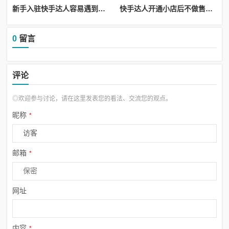
新手入驻快手达人容易遇到骗局风险识别方法教学_快手达人账号是什么意思
快手达人开通小店后不做售后会降低店铺评分与转化吗_快手小店商家找达人合作需要什么要求
0
留言
评论
◎欢迎参与讨论，请在这里发表您的看法、交流您的观点。
昵称
*
邮箱
*
网址
内容
*