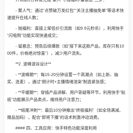
- 聚人气：通过“点赞破万发红包”“关注主播抽免单”等话术快
速提升在线人数；
- 抛福利：直接上架低价引流款（如9.9元秒杀），利用快手
“闪电购”功能实现快速成交；
- 留悬念：预告后续爆款（如“接下来这款产品，库存只有10
00件，价格绝对惊喜”），减少用户流失。
**2. 波峰波谷设计**
- **波峰期**：每15-20分钟设置一个高潮点（如上新、抽
奖、连麦），通过“倒计时+主播情绪渲染”制造紧张感；
- **平缓期**：穿插产品讲解、用户答疑等环节，利用快手“贴
纸”功能展示产品卖点，维持用户注意力；
- **结尾冲刺**：最后10分钟推出“终极福利”（如全场满减、
赠品加码），配合“即将下播”的话术刺激冲动消费。
#### 四、工具应用：快手特色功能深度利用