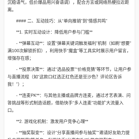
沉稳语气，低价爆品用兴奋语调），配合方言或网络热梗拉近距
离。
#### 二、互动技巧：从“单向推销”到“情感共鸣”
**1. 实时互动设计：降低用户参与门槛**
- **弹幕互动**：设置“弹幕关键词触发福利”机制（如刷“想要”
满100次解锁折扣），利用快手“魔盒”等工具实时展示用户留言，
增强存在感；
- **投票决策**：通过“选品投票”“价格竞猜”等环节，让用户参
与直播流程（如“这款口红选正红色还是豆沙色？评论区告诉
我！”）；
- **连麦PK**：与其他主播或品牌方连麦，通过才艺表演、问
答挑战等形式制造话题，借助快手“多人连麦”功能扩大流量入
口。
**2. 游戏化机制：激发用户竞争心理**
- **抽奖裂变**：设计“分享直播间参与抽奖”“邀请好友助力提