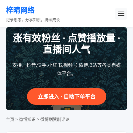
梓晴网络
记录思考，分享知识，持续成长
涨有效粉丝 · 点赞播放量 ·
直播间人气
支持：抖音,快手,小红书,视频号,微博,B站等各类自媒
体平台。
立即进入 · 自助下单平台
主页
>
微博知识
>
微博刷赞刷评论