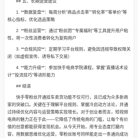
## 五、长期运营建议
1. **数据复盘**：每周分析"商品点击率""转化率""客单价"等
核心指标，优化选品策略
2. **粉丝运营**：通过"粉丝团""专属福利"等工具提升用户粘
性，将一次性消费者转化为复购用户
3. **合规风控**：定期学习平台规则，避免因违规导致权限关
闭（如虚假宣传、诱导私下交易）
4. **能力升级**：参加快手电商学院课程，掌握"直播话术设
计""投流技巧"等进阶能力
## 结语
快手零粉丝开通挂车卖货功能不仅可行，且已成为众多新商
家的突破口。关键在于理解平台规则、掌握冷启动方法论，并通
过持续优化内容与运营策略实现增长。对于创业者而言，短视频
电商的魅力正在于此——它降低了传统电商的门槛，让每个有价
值的创意都能获得变现机会。从今天开始，用专业态度打磨内
容，用数据思维优化运营，零粉丝账号同样能走出一条通向成功