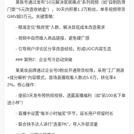
某账号通过发布"10元解决家居痛点"系列视频（如"自制防滑
门垫""5元改造收纳盒"），30天内积累1.2万粉丝，单条视频带货
GMV超3万元。关键策略：
- 精准定位"租房党"人群，解决其低成本改造需求
- 视频中自然植入商品链接，避免硬广感
- 引导用户评论区分享改造经验，形成UGC内容生态
### 案例2：企业号冷启动突破
某美妆品牌通过企业号0粉丝开通带货权限，采用"工厂溯源
+成分解析"内容模式，首场直播观看人数达5.8万，转化率4.
2%。核心操作：
- 提前3天发布预热短视频，透露直播福利（如"前100名下单
送小样"）
- 直播中设置"每半小时抽奖"环节，延长用户停留时长
- 联合快手达人进行"连麦PK"，导入外部流量