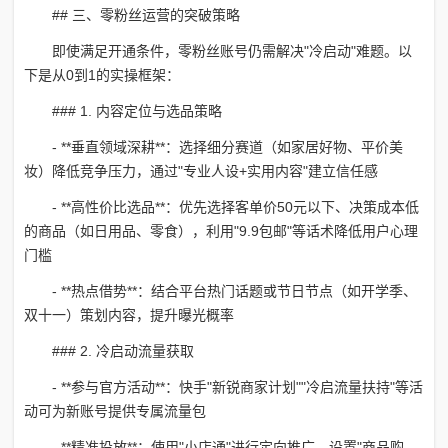
## 三、零粉丝运营的突破策略
即使满足开通条件，零粉丝账号仍需解决"冷启动"难题。以
下是从0到1的实操框架：
### 1. 内容定位与选品策略
- **垂直领域深耕**：选择细分赛道（如家居好物、平价美
妆）降低竞争压力，通过"专业人设+实用内容"建立信任感
- **高性价比选品**：优先选择客单价50元以下、决策成本低
的商品（如日用品、零食），利用"9.9包邮"等话术降低用户心理
门槛
- **热点借势**：结合平台热门话题或节日节点（如开学季、
双十一）策划内容，提升曝光概率
### 2. 冷启动流量获取
- **参与官方活动**：快手"新锐商家计划""冷启流量扶持"等活
动可为新账号提供专属流量包
- **精准投放**：使用"小店通"进行定向推广，设置"商品购