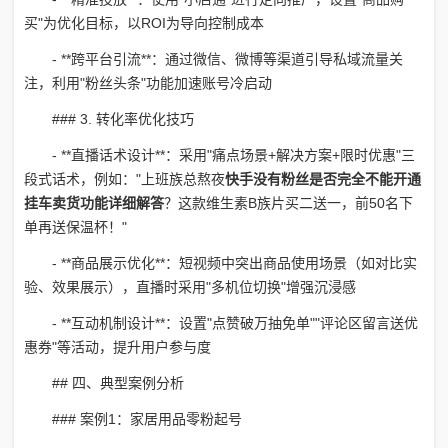
买"为优化目标，以ROI为导向控制成本
- **跨平台引流**：通过微信、微博等渠道引导私域流量关
注，利用"粉丝头条"功能加速账号冷启动
### 3. 转化率优化技巧
- **直播话术设计**：采用"痛点场景+解决方案+限时优惠"三
段式话术，例如："上班族总熬夜
快手没有粉丝是否完全不能开通
挂车卖货功能详细解答
？这款维生素B族片买二送一，前50名下
单再送保温杯！"
- **商品展示优化**：短视频中突出商品使用场景（如对比实
验、效果展示），直播时采用"多机位切换"增强沉浸感
- **互动机制设计**：设置"点赞破万抽免单""评论区留言送优
惠券"等活动，提升用户参与度
## 四、典型案例分析
### 案例1：家居用品零粉起号