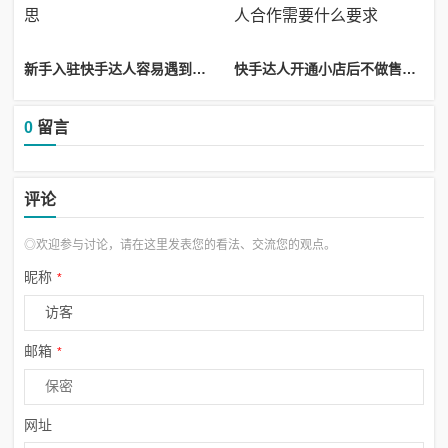
新手入驻快手达人容易遇到骗局风险识别方法教学_快手达人账号是什么意思
快手达人开通小店后不做售后会降低店铺评分与转化吗_快手小店商家找达人合作需要什么要求
0
留言
评论
◎欢迎参与讨论，请在这里发表您的看法、交流您的观点。
昵称
*
邮箱
*
网址