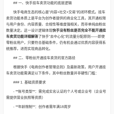
## 一、快手挂车卖货功能的底层逻辑
快手电商生态的核心是"内容+社交+交易"的闭环模式。挂车
卖货功能本质上是平台为创作者提供的商业化工具，其开通权限
与用户身份、内容质量、合规性等维度强相关，而非单纯由粉丝
数量决定。这一设计逻辑体现
快手没有粉丝是否完全不能开通挂
车卖货功能详细解答
了快手"去中心化"的流量分配原则——即使
零粉丝用户，只要符合基础条件，仍有机会通过优质内容获得系
统推荐，进而实现商品转化。
## 二、零粉丝开通挂车卖货的官方路径
根据快手《电商创作者管理总则》及最新政策，用户开通挂
车卖货功能需满足以下条件，其中粉丝数量并非硬性门槛：
### 1. 基础资质要求
- **账号类型**：需完成实名认证的个人号或企业号（企业号
需提供营业执照等资质）
- **年龄限制**：创作者需年满18周岁