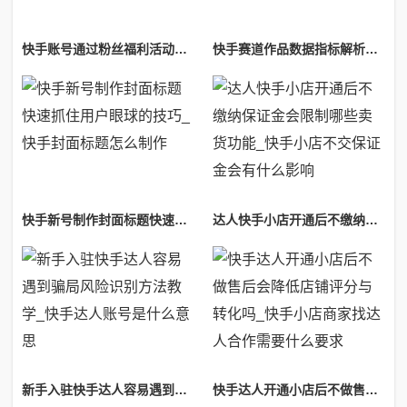
快手账号通过粉丝福利活动提升关注量正规方法_快手手机粉丝福利
快手赛道作品数据指标解析完播互动数据参考_快手完播率
快手新号制作封面标题快速抓住用户眼球的技巧_快手封面标题怎么制作
达人快手小店开通后不缴纳保证金会限制哪些卖货功能_快手小店不交保证金会有什么影响
新手入驻快手达人容易遇到骗局风险识别方法教学_快手达人账号是什么意思
快手达人开通小店后不做售后会降低店铺评分与转化吗_快手小店商家找达人合作需要什么要求