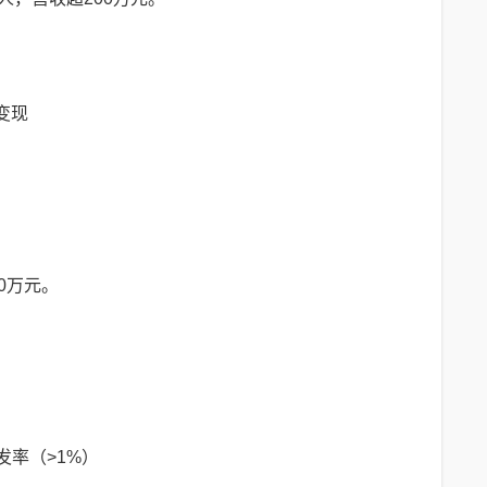
变现
0万元。
发率（>1%）