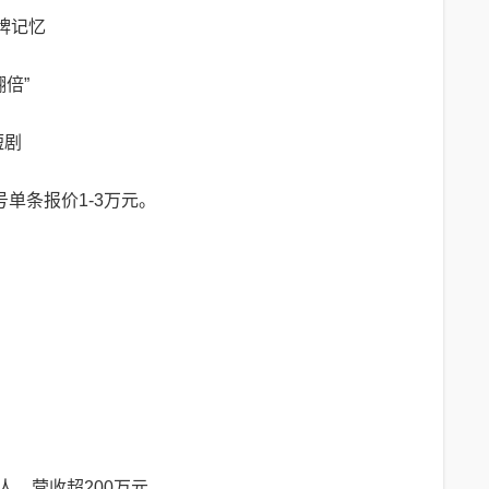
牌记忆
翻倍”
短剧
号单条报价1-3万元。
人，营收超200万元。