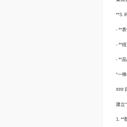
**3
- 
- *
- 
“一
##
建立“
1.