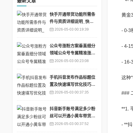
最新文章
快手开通带货功能所需条
黄金
件与资质详细说明_快手
带货有要求吗
2026-05-03 00:19:39
- 
公众号涨粉方案垂直细分
- 
领域公众号专属精准涨粉
策划方案_公众号涨粉攻
2026-05-03 00:23:08
- 1
略
手机抖音发布作品标题位
这种
置及快速填写优化技巧教
程_抖音发布作品标题适
2026-05-03 00:37:35
##
合写什么
抖音新手账号满足多少粉
**1
丝可以开通小黄车带货权
限_抖音需要多少粉丝才
2026-05-03 00:37:52
- *
能挂小黄车