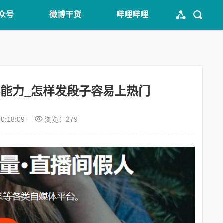
众号
微博干货
哔哩哔哩
能力_怎样发段子容易上热门
00:18:09
浏览：279