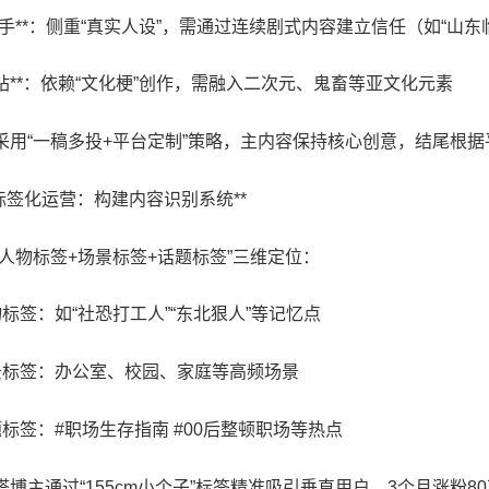
**快手**：侧重“真实人设”，需通过连续剧式内容建立信任（如“山
**B站**：依赖“文化梗”创作，需融入二次元、鬼畜等亚文化元素
采用“一稿多投+平台定制”策略，主内容保持核心创意，结尾根
. 标签化运营：构建内容识别系统**
“人物标签+场景标签+话题标签”三维定位：
人物标签：如“社恐打工人”“东北狠人”等记忆点
场景标签：办公室、校园、家庭等高频场景
话题标签：#职场生存指南 #00后整顿职场等热点
搭博主通过“155cm小个子”标签精准吸引垂直用户，3个月涨粉8