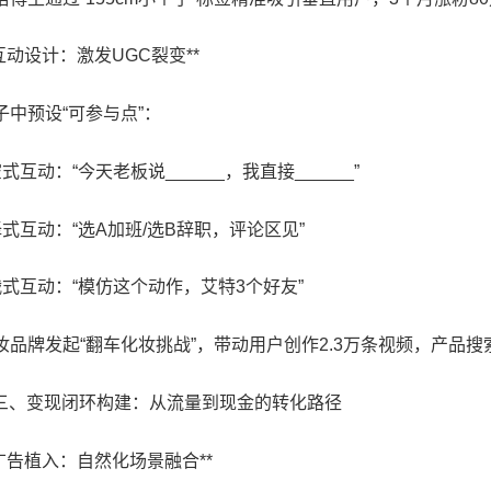
. 互动设计：激发UGC裂变**
子中预设“可参与点”：
空式互动：“今天老板说______，我直接______”
选择式互动：“选A加班/选B辞职，评论区见”
挑战式互动：“模仿这个动作，艾特3个好友”
妆品牌发起“翻车化妆挑战”，带动用户创作2.3万条视频，产品搜索
# 三、变现闭环构建：从流量到现金的转化路径
. 广告植入：自然化场景融合**