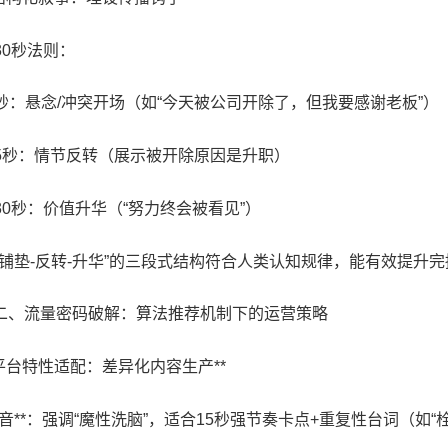
30秒法则：
0-3秒：悬念/冲突开场（如“今天被公司开除了，但我要感谢老板”）
4-15秒：情节反转（展示被开除原因是升职）
6-30秒：价值升华（“努力终会被看见”）
“铺垫-反转-升华”的三段式结构符合人类认知规律，能有效提升
# 二、流量密码破解：算法推荐机制下的运营策略
. 平台特性适配：差异化内容生产**
*抖音**：强调“魔性洗脑”，适合15秒强节奏卡点+重复性台词（如“