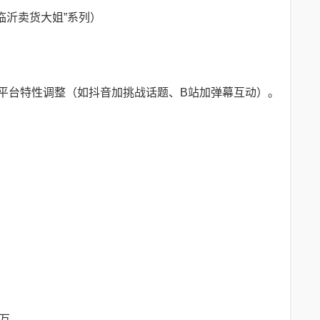
东临沂卖货大姐”系列）
据平台特性调整（如抖音加挑战话题、B站加弹幕互动）。
0万。